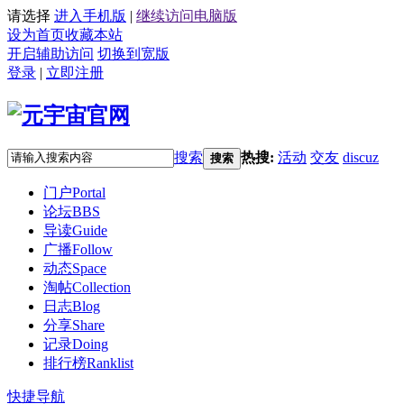
请选择
进入手机版
|
继续访问电脑版
设为首页
收藏本站
开启辅助访问
切换到宽版
登录
|
立即注册
搜索
热搜:
活动
交友
discuz
搜索
门户
Portal
论坛
BBS
导读
Guide
广播
Follow
动态
Space
淘帖
Collection
日志
Blog
分享
Share
记录
Doing
排行榜
Ranklist
快捷导航